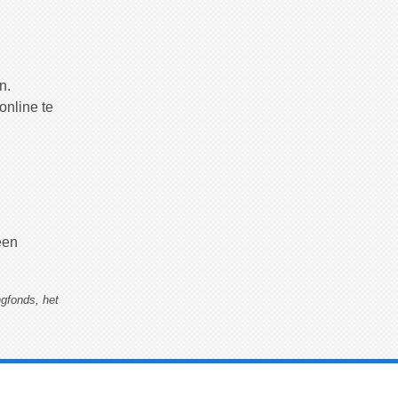
n.
online te
een
ngfonds, het