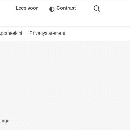
Lees voor
Contrast
potheek.nl
Privacystatement
zanger